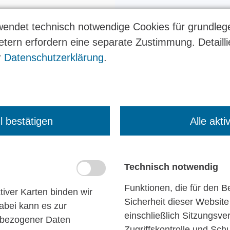
endet technisch notwendige Cookies für grundleg
it den
ietern erfordern eine separate Zustimmung. Detaill
r
Datenschutzerklärung
.
 spricht
 bestätigen
Alle akti
Technisch notwendig
Funktionen, die für den B
tiver Karten binden wir
Sicherheit dieser Website 
abei kann es zur
einschließlich Sitzungsve
nbezogener Daten
Zugriffskontrolle und Sc