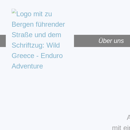
Navigation übersp
Über uns
A
mit e