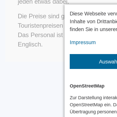
jeden etwas dabei.
Diese Webseite verw
Die Preise sind günstig und haben m
Inhalte von Drittanb
Touristenpreisen nichts zu tun.
finden Sie in unsere
Das Personal ist sehr freundlich und
Impressum
Englisch.
Auswahl
OpenStreetMap
Zur Darstellung interak
OpenStreetMap ein. D
Übertragung persone