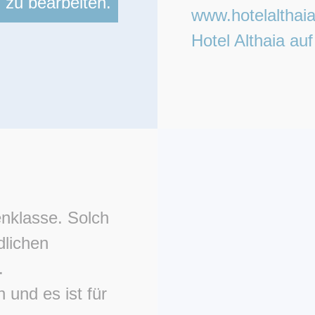
n zu bearbeiten.
www.hotelalthaia
Hotel Althaia a
enklasse. Solch
dlichen
.
 und es ist für