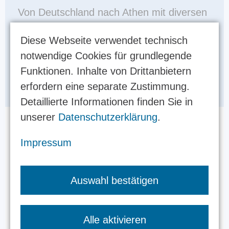
Von Deutschland nach Athen mit diversen
anderen Fluglinen wäre auch eine Option.
Diese Webseite verwendet technisch
Flugzeit ca. 2,5 Stunden. Die Flüge müsst
notwendige Cookies für grundlegende
ihr euch leider selbst buchen, da wir sonst
Funktionen. Inhalte von Drittanbietern
als Reiseunternehmen gelten würden.
erfordern eine separate Zustimmung.
Detaillierte Informationen finden Sie in
unserer
Datenschutzerklärung
.
Anreise mit dem Auto/Motorrad
Impressum
Ob mit dem Auto, Motorrad oder das Bike
Auswahl bestätigen
auf dem Hänger…
Wer nicht 3000 km über den ganzen
Alle aktivieren
Balkan fahren will, platziert seinen Hintern