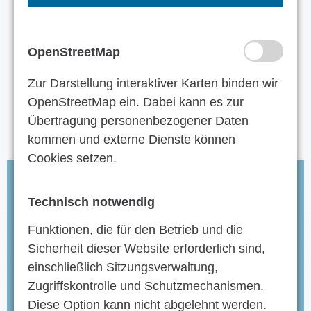
am besten gemütlich auf eine Fähre in
Italien (Venedig oder Ancona) und ist nach
ca. 12 bis 24 Stunden ausgeschlafen in
OpenStreetMap
Patras – Griechenland angekommen. Die
Zur Darstellung interaktiver Karten binden wir
Preise hierfür sind unterschiedlich. Info
OpenStreetMap ein. Dabei kann es zur
unter:
Anek-Lines
oder
Minoan-Lines
.
Übertragung personenbezogener Daten
kommen und externe Dienste können
Cookies setzen.
Technisch notwendig
Transfer von und zum Flughafen
Preveza
Funktionen, die für den Betrieb und die
Sicherheit dieser Website erforderlich sind,
Der Flughafen Preveza
liegt ca. 120 km
einschließlich Sitzungsverwaltung,
vom Hotel entfernt. Wir holen euch dort
Zugriffskontrolle und Schutzmechanismen.
ab und bringen euch natürlich auch wieder
Diese Option kann nicht abgelehnt werden.